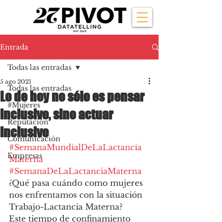
Entrada
Todas las entradas
5 ago 2021
Todas las entradas
Lo de hoy no sólo es pensar
#Mujeres
inclusivo, sino actuar
Reputación
inclusivo
Comunicación
#SemanaMundialDeLaLactancia
Empresas
Materna
#SemanaDeLaLactanciaMaterna
¿Qué pasa cuándo como mujeres 
nos enfrentamos con la situación 
Trabajo-Lactancia Materna?
Este tiempo de confinamiento 